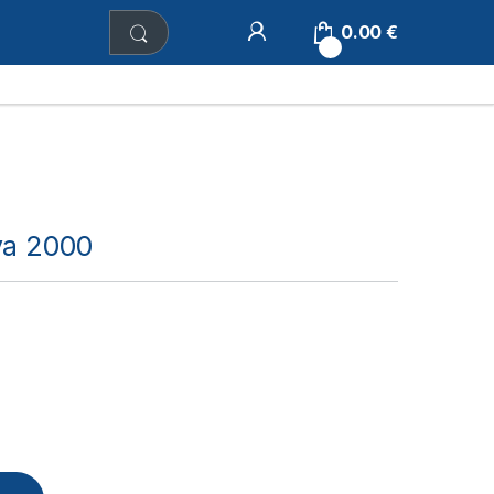
0.00
€
0
va 2000