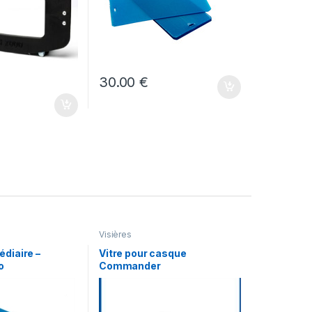
30.00
€
Visières
édiaire –
Vitre pour casque
o
Commander