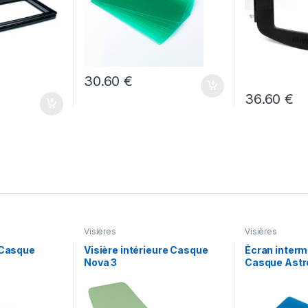
30.60
€
36.60
€
Visières
Visières
 Casque
Visière intérieure Casque
Écran interm
Nova 3
Casque Astr