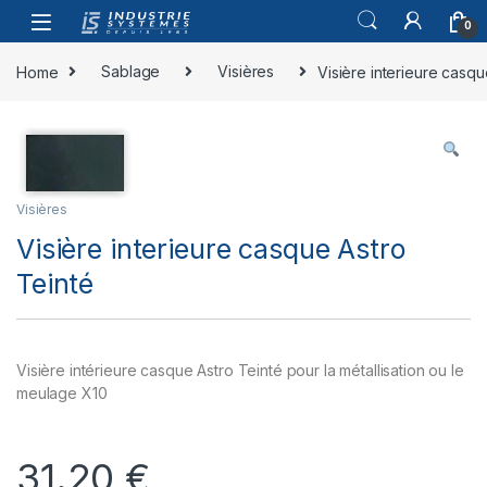
Skip to navigation
Skip to content
0
Home
Sablage
Visières
Visière interieure casqu
Visières
Visière interieure casque Astro
Teinté
Visière intérieure casque Astro Teinté pour la métallisation ou le
meulage X10
31.20
€