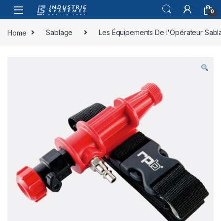
Skip to navigation
Skip to content
0
Home
Sablage
Les Équipements De l'Opérateur Sabl