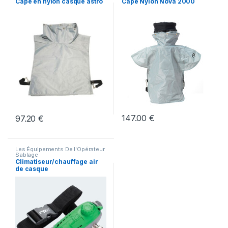
Cape en nylon casque astro
Cape Nylon Nova 2000
147.00
€
97.20
€
Les Équipements De l'Opérateur
Sablage
Climatiseur/chauffage air
de casque