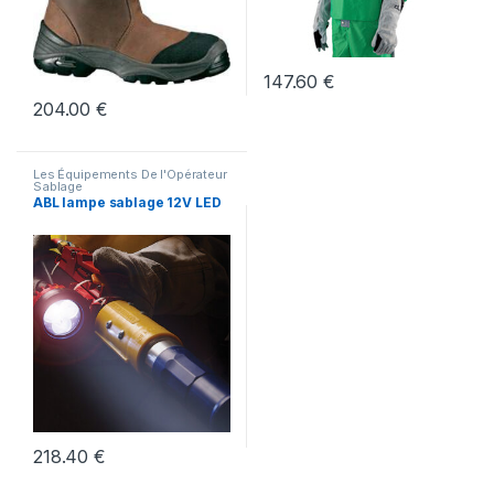
147.60
€
204.00
€
Les Équipements De l'Opérateur
Sablage
ABL lampe sablage 12V LED
218.40
€