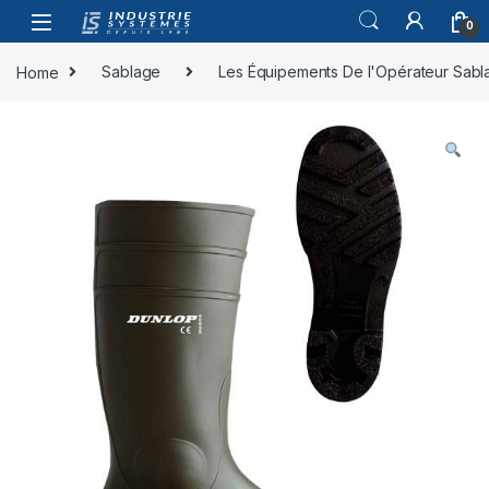
Skip to navigation
Skip to content
0
Home
Sablage
Les Équipements De l'Opérateur Sabl