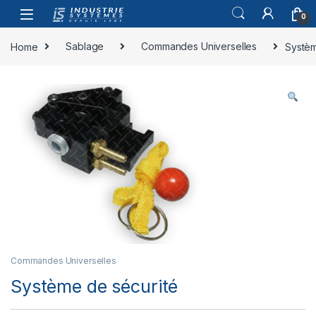
Skip to navigation
Skip to content
0
Home
Sablage
Commandes Universelles
Systèm
Commandes Universelles
Système de sécurité