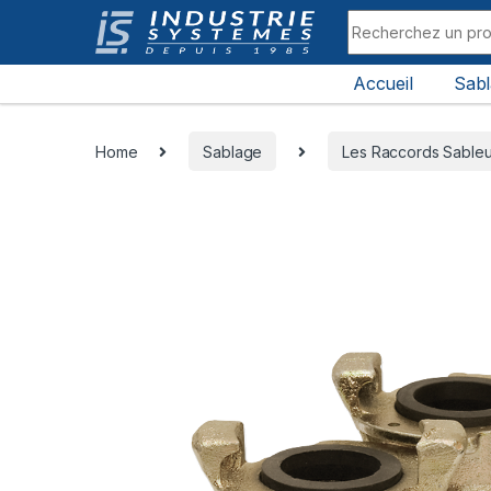
Skip to navigation
Skip to content
Search for:
Accueil
Sab
All Departments
Home
Sablage
Les Raccords Sable