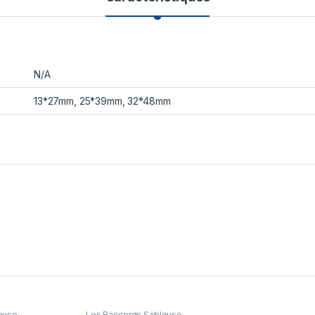
N/A
13*27mm, 25*39mm, 32*48mm
euse
Les Raccords Sableuse