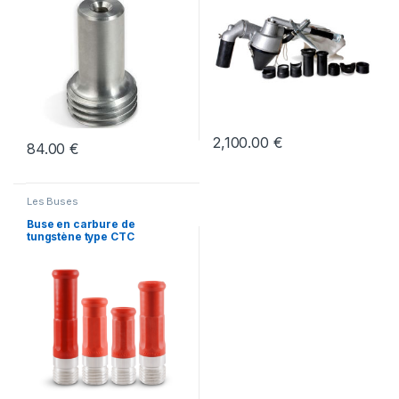
2,100.00
€
84.00
€
Les Buses
Buse en carbure de
tungstène type CTC