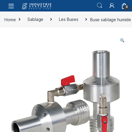
Skip to navigation
Skip to content
0
Home
Sablage
Les Buses
Buse sablage humide