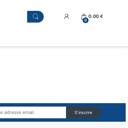
0.00
€
0
S'inscrire