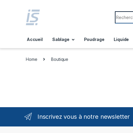
Skip to navigation
Skip to content
Search f
Accueil
Sablage
Poudrage
Liquide
Home
Boutique
Inscrivez vous à notre newsletter