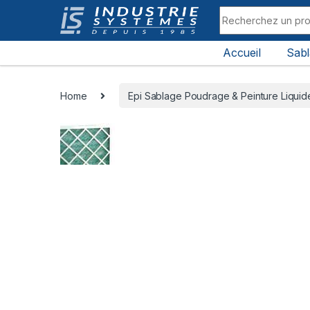
Skip to navigation
Skip to content
Search for:
Accueil
Sab
All Departments
Home
Epi Sablage Poudrage & Peinture Liquid