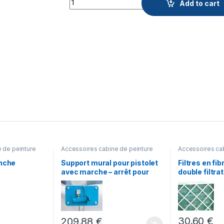
Add to cart
 de peinture
Accessoires cabine de peinture
Accessoires cab
anche
Support mural pour pistolet
Filtres en fi
avec marche – arrêt pour
double filtra
automatique du ventilateur
30.60
€
209.88
€